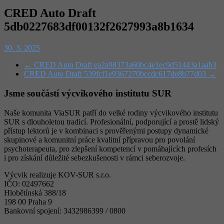
CRED Auto Draft
5db0227683df00132f2627993a8b1634
30. 3. 2025
←
CRED Auto Draft ea2a98373a60bc4e1ec9d51443a1aab3
CRED Auto Draft 539fcf1e9367270bccdc617de8b77d03
→
Jsme součástí výcvikového institutu SUR
Naše komunita ViaSUR patří do velké rodiny výcvikového institutu
SUR s dlouholetou tradicí. Profesionální, podporující a prostě lidský
přístup lektorů je v kombinaci s prověřenými postupy dynamické
skupinové a komunitní práce kvalitní přípravou pro povolání
psychoterapeuta, pro zlepšení kompetencí v pomáhajících profesích
i pro získání důležité sebezkušenosti v rámci seberozvoje.
Výcvik realizuje KOV-SUR s.r.o.
IČO: 02497662
Hlobětínská 388/18
198 00 Praha 9
Bankovní spojení: 3432986399 / 0800