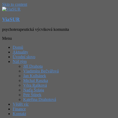
Skip to content
ViaSUR
psychoterapeutická výcviková komunita
Menu
Domů
Aktuality
Úvodní slovo
Náš tým
Jiří Drahota
Vladimíra Bečvářová
Jan Kulhánek
Michal Raszka
Věra Rašková
Naďa Šolaja
Petr Štípek
Kateřina Drahotová
Vědět víc
Finance
Kontakt