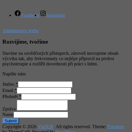
Facebook
Instagram
Administrace webu
Rozvíjíme, tvoříme
Stavíme na osvědčených přístupech, zároveň inovujeme obsah
výcviku tak, aby frekventanty co nejlépe připravil na profesi
psychoterapie a rozšířil dovednosti při práci s lidmi.
Napište nám
Jméno
*
Email
*
Předmět
*
Zpráva
Name
Submit
Copyright © 2026
ViaSUR
. All rights reserved. Theme:
Freedom
by ThemeGrill. Powered by
WordPress
.