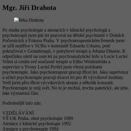
Mgr. Jiří Drahota
Po studiu psychologie a atestacích v klinické psychologii a
psychoterapii jsem pár let pracoval na dětské psychiatrii v Dolních
Počernicích a Fokusu Praha. V psychoterapeutickém řemesle jsem
se učil nejdříve v SURu v komunitě Eduarda Urbana, poté
pokračoval v Gestalterapii, v pohybové terapii u Johana Dhaese. K
odpočinku ulehl na osm let na psychoanalytické lože u Lucie Lucké.
Velmi si cením své současné terapie u Eliho Weidenfelda a
supervize u Yvony Lucké.Prošel jsem všemi polohami
psychoterapie. Jako psychoterapeut pracuji třicet let. Jako supervizor
a učitel psychoterapie pracuji dvacet let pro tři výcvikové instituty.
Vedl jsem přes třicet výcvikových skupin a několik komunit.
Psychoterapie je můj svět. No to je možná, trochu patetický, ale jeho
fakt významná část.
Podrobnější info zde:
VZDĚLÁVÁNÍ
VŠ UK Praha, obor psychologie 1989
Atestace z klinické psychologie 1992
Atestace z psychoterapie 1994