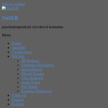
Skip to content
ViaSUR
psychoterapeutická výcviková komunita
Menu
Domů
Aktuality
Úvodní slovo
Náš tým
Jiří Drahota
Vladimíra Bečvářová
Jan Kulhánek
Michal Raszka
Věra Rašková
Naďa Šolaja
Petr Štípek
Kateřina Drahotová
Vědět víc
Finance
Kontakt