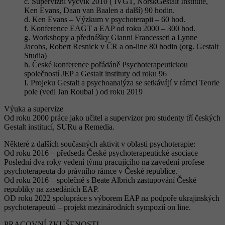
c. Supervizní výcvik 2010 ( IVGT, NorskGestalt Institute,
Ken Evans, Daan van Baalen a další) 90 hodin.
d. Ken Evans – Výzkum v psychoterapii – 60 hod.
f. Konference EAGT a EAP od roku 2000 – 300 hod.
g. Workshopy a přednášky Gianni Francesseti a Lynne
Jacobs, Robert Resnick v ČR a on-line 80 hodin (org. Gestalt
Studia)
h. České konference pořádáně Psychoterapeutickou
společností JEP a Gestalt instituty od roku 96
I. Projeku Gestalt a psychoanalýza se setkávájí v rámci Teorie
pole (vedl Jan Roubal ) od roku 2019
Výuka a supervize
Od roku 2000 práce jako učitel a supervizor pro studenty tří českých
Gestalt institucí, SURu a Remedia.
Některé z dalších současných aktivit v oblasti psychoterapie:
Od roku 2016 – předseda České psychoterapeutické asociace
Poslední dva roky vedení týmu pracujícího na zavedení profese
psychoterapeuta do právního rámce v České republice.
Od roku 2016 – společně s Beate Albrich zastupování České
republiky na zasedáních EAP.
OD roku 2022 spolupráce s výborem EAP na podpoře ukrajinských
psychoterapeutů – projekt mezinárodních sympozií on line.
PRACOVNÍ ZKUŠENOSTI