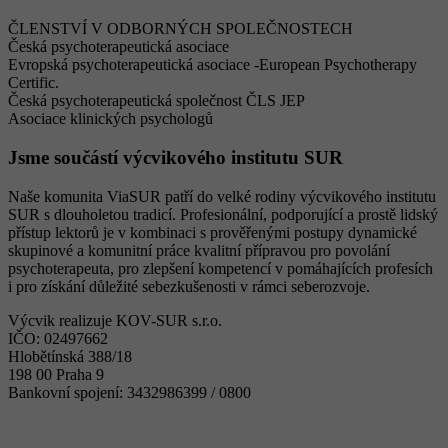
ČLENSTVÍ V ODBORNÝCH SPOLEČNOSTECH
Česká psychoterapeutická asociace
Evropská psychoterapeutická asociace -European Psychotherapy
Certific.
Česká psychoterapeutická společnost ČLS JEP
Asociace klinických psychologů
Jsme součástí výcvikového institutu SUR
Naše komunita ViaSUR patří do velké rodiny výcvikového institutu
SUR s dlouholetou tradicí. Profesionální, podporující a prostě lidský
přístup lektorů je v kombinaci s prověřenými postupy dynamické
skupinové a komunitní práce kvalitní přípravou pro povolání
psychoterapeuta, pro zlepšení kompetencí v pomáhajících profesích
i pro získání důležité sebezkušenosti v rámci seberozvoje.
Výcvik realizuje KOV-SUR s.r.o.
IČO: 02497662
Hlobětínská 388/18
198 00 Praha 9
Bankovní spojení: 3432986399 / 0800