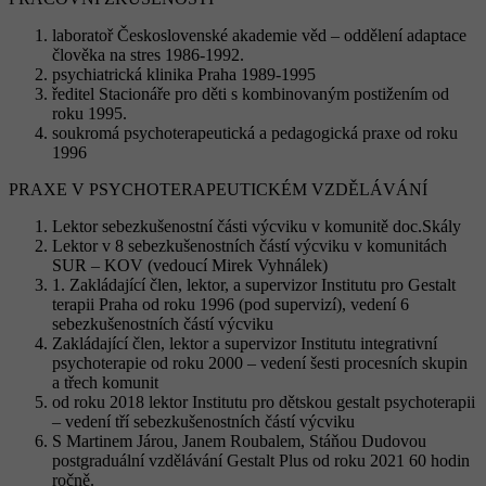
laboratoř Československé akademie věd – oddělení adaptace
člověka na stres 1986-1992.
psychiatrická klinika Praha 1989-1995
ředitel Stacionáře pro děti s kombinovaným postižením od
roku 1995.
soukromá psychoterapeutická a pedagogická praxe od roku
1996
PRAXE V PSYCHOTERAPEUTICKÉM VZDĚLÁVÁNÍ
Lektor sebezkušenostní části výcviku v komunitě doc.Skály
Lektor v 8 sebezkušenostních částí výcviku v komunitách
SUR – KOV (vedoucí Mirek Vyhnálek)
1. Zakládající člen, lektor, a supervizor Institutu pro Gestalt
terapii Praha od roku 1996 (pod supervizí), vedení 6
sebezkušenostních částí výcviku
Zakládající člen, lektor a supervizor Institutu integrativní
psychoterapie od roku 2000 – vedení šesti procesních skupin
a třech komunit
od roku 2018 lektor Institutu pro dětskou gestalt psychoterapii
– vedení tří sebezkušenostních částí výcviku
S Martinem Járou, Janem Roubalem, Stáňou Dudovou
postgraduální vzdělávání Gestalt Plus od roku 2021 60 hodin
ročně.