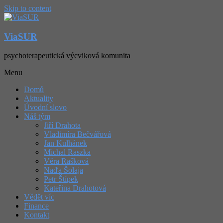
Skip to content
ViaSUR
psychoterapeutická výcviková komunita
Menu
Domů
Aktuality
Úvodní slovo
Náš tým
Jiří Drahota
Vladimíra Bečvářová
Jan Kulhánek
Michal Raszka
Věra Rašková
Naďa Šolaja
Petr Štípek
Kateřina Drahotová
Vědět víc
Finance
Kontakt