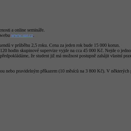
nosti a online semináře.
a webu
www.sur.cz
.
íkendů v průběhu 2,5 roku. Cena za jeden rok bude 15 000 korun.
 120 hodin skupinové supervize vyjde na cca 45 000 Kč. Nejde o jednor
zi předpokládáme, že student již má možnost postupně zahájit vlastní pra
atbou nebo pravidelným příkazem (10 měsíců na 3 800 Kč). V některých