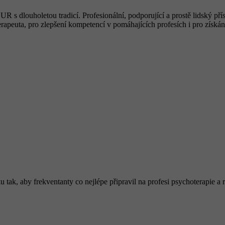
R s dlouholetou tradicí. Profesionální, podporující a prostě lidský př
rapeuta, pro zlepšení kompetencí v pomáhajících profesích i pro získán
k, aby frekventanty co nejlépe připravil na profesi psychoterapie a roz