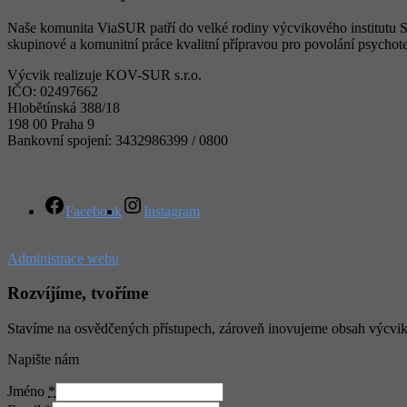
Naše komunita ViaSUR patří do velké rodiny výcvikového institutu SU
skupinové a komunitní práce kvalitní přípravou pro povolání psychote
Výcvik realizuje KOV-SUR s.r.o.
IČO: 02497662
Hlobětínská 388/18
198 00 Praha 9
Bankovní spojení: 3432986399 / 0800
Facebook
Instagram
Administrace webu
Rozvíjíme, tvoříme
Stavíme na osvědčených přístupech, zároveň inovujeme obsah výcviku ta
Napište nám
Jméno
*