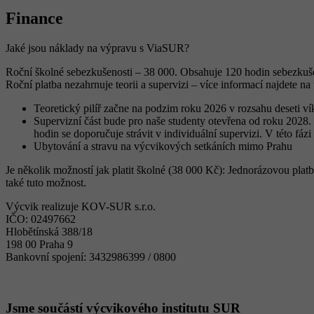
Finance
Jaké jsou náklady na výpravu s ViaSUR?
Roční školné sebezkušenosti – 38 000. Obsahuje 120 hodin sebezkuše
Roční platba nezahrnuje teorii a supervizi – více informací najdete n
Teoretický pilíř začne na podzim roku 2026 v rozsahu deseti v
Supervizní část bude pro naše studenty otevřena od roku 2028.
hodin se doporučuje strávit v individuální supervizi. V této fá
Ubytování a stravu na výcvikových setkáních mimo Prahu
Je několik možností jak platit školné (38 000 Kč): Jednorázovou pl
také tuto možnost.
Výcvik realizuje KOV-SUR s.r.o.
IČO: 02497662
Hlobětínská 388/18
198 00 Praha 9
Bankovní spojení: 3432986399 / 0800
Jsme součástí výcvikového institutu SUR